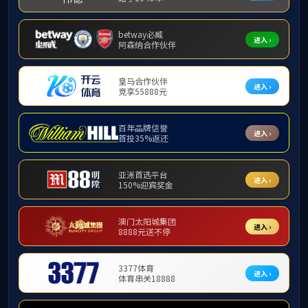
招生简章｜2026 年英国上市公司官网365首席财务官
（CFO）首期培训班启动报名
发布时间：2026-03-13
浏览次数：