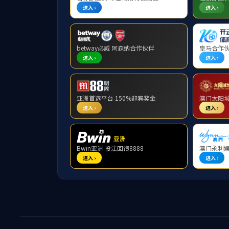
新闻动态
招生简章｜2026 年英国上市
发布时间：2026-03-13
浏览次数：