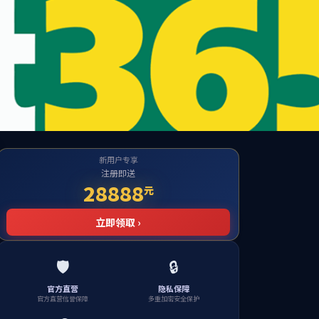
首页
学院概况
教学项目
师资/研究
校友
联系我们